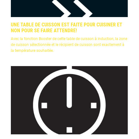
UNE TABLE DE CUISSON EST FAITE POUR CUISINER ET
NON POUR SE FAIRE ATTENDRE!
Avec la fonction Booster de cette table de cuisson à induction, la zone
de cuisson sélectionnée et le récipient de cuisson sont exactement à
la température souhaitée.