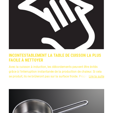
INCONTESTABLEMENT LA TABLE DE CUISSON LA PLUS
FACILE À NETTOYER
Avec la cuisson à induction, les débordements peuvent être évités
grâce à l'interruption instantanée de la production de chaleur. Si cela
se produit, ils ne brûleront pas sur la surface froide. Propre en un coup
Lire la suite
de chiffon!