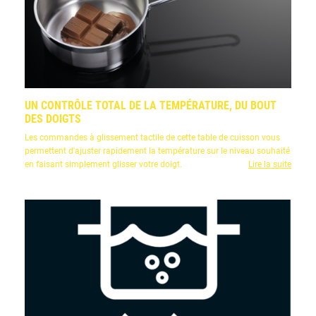
UN CONTRÔLE TOTAL DE LA TEMPÉRATURE, DU BOUT
DES DOIGTS
Les commandes à glissement tactile de cette table de cuisson vous
permettent d'ajuster rapidement la température sur le niveau souhaité
en faisant simplement glisser votre doigt.
Lire la suite