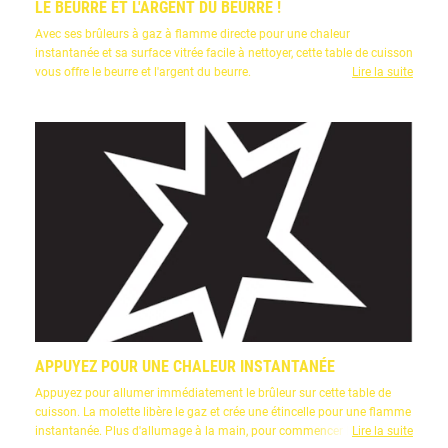
LE BEURRE ET L'ARGENT DU BEURRE !
Avec ses brûleurs à gaz à flamme directe pour une chaleur
instantanée et sa surface vitrée facile à nettoyer, cette table de cuisson
vous offre le beurre et l'argent du beurre.
Lire la suite
APPUYEZ POUR UNE CHALEUR INSTANTANÉE
Appuyez pour allumer immédiatement le brûleur sur cette table de
cuisson. La molette libère le gaz et crée une étincelle pour une flamme
instantanée. Plus d'allumage à la main, pour commencer la cuisson
Lire la suite