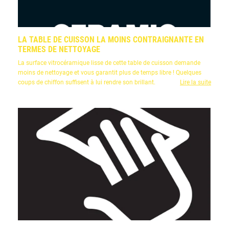
LA TABLE DE CUISSON LA MOINS CONTRAIGNANTE EN
TERMES DE NETTOYAGE
La surface vitrocéramique lisse de cette table de cuisson demande
moins de nettoyage et vous garantit plus de temps libre ! Quelques
coups de chiffon suffisent à lui rendre son brillant.
Lire la suite