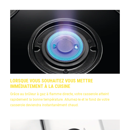
LORSQUE VOUS SOUHAITEZ VOUS METTRE
IMMÉDIATEMENT À LA CUISINE
Grâce au brûleur à gaz à flamme directe, votre casserole atteint
rapidement la bonne température. Allumez-le et le fond de votre
casserole deviendra instantanément chaud.