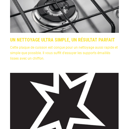
UN NETTOYAGE ULTRA SIMPLE, UN RÉSULTAT PARFAIT
Cette plaque de cuisson est conçue pour un nettoyage aussi rapide et
simple que possible. Il vous suffit d'essuyer les supports émaillés
lisses avec un chiffon.