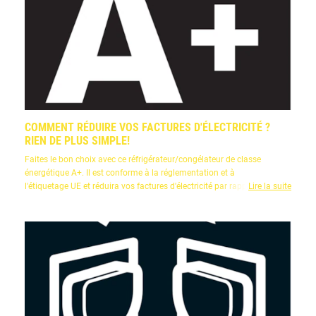
COMMENT RÉDUIRE VOS FACTURES D'ÉLECTRICITÉ ?
RIEN DE PLUS SIMPLE!
Faites le bon choix avec ce réfrigérateur/congélateur de classe
énergétique A+. Il est conforme à la réglementation et à
l'étiquetage UE et réduira vos factures d'électricité par rapport à votre
Lire la suite
ancien appareil.